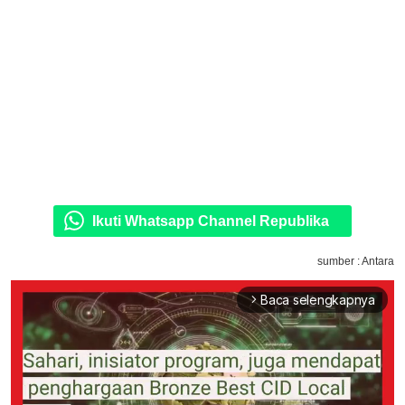
Ikuti Whatsapp Channel Republika
sumber : Antara
Baca selengkapnya
arrow_forward_ios