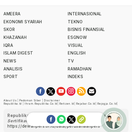
AMEERA
INTERNASIONAL
EKONOMI SYARIAH
TEKNO
SKOR
BISNIS FINANSIAL
KHAZANAH
ESGNOW
IQRA
VISUAL
ISLAM DIGEST
ENGLISH
NEWS
TV
ANALISIS
RAMADHAN
SPORT
INDEKS
About Us
|
Pedoman Siber
|
Disclaimer
Republika.id
|
Ihram.republika.co.id
|
Retizen.id
|
Rejabar.co.id
|
Rejogja.co.id
|
Republika telah diverifikasi oleh Dewan Pers
Sertifikat Nomor 1058/DP-Verifikasi/K/XII/2022
https://dewanpers.or.id/data/perusahaanpers