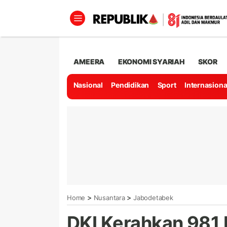
AMEERA
EKONOMI SYARIAH
SKOR
Nasional
Pendidikan
Sport
Internasiona
>
>
Home
Nusantara
Jabodetabek
DKI Kerahkan 981 