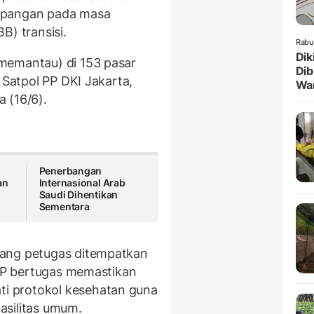
pangan pada masa
B) transisi.
Rabu
Dik
memantau) di 153 pasar
Dib
 Satpol PP DKI Jakarta,
Wa
a (16/6).
Penerbangan
an
Internasional Arab
Saudi Dihentikan
Sementara
rang petugas ditempatkan
 PP bertugas memastikan
i protokol kesehatan guna
asilitas umum.