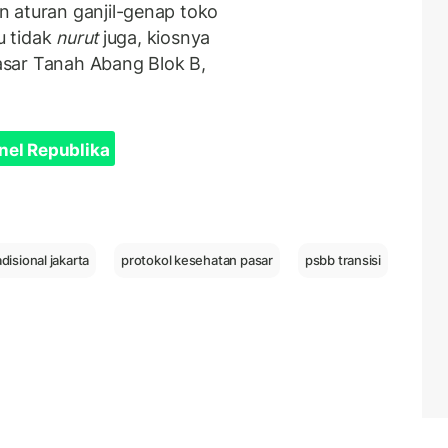
 aturan ganjil-genap toko
u tidak
nurut
juga, kiosnya
Pasar Tanah Abang Blok B,
nel Republika
disional jakarta
protokol kesehatan pasar
psbb transisi