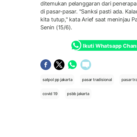
ditemukan pelanggaran dari penerapan
di pasar-pasar. "Sanksi pasti ada. Kala
kita tutup," kata Arief saat meninjau 
Senin (15/6).
Ikuti Whatsapp Chan
satpol pp jakarta
pasar tradisional
pasar tra
covid 19
psbb jakarta