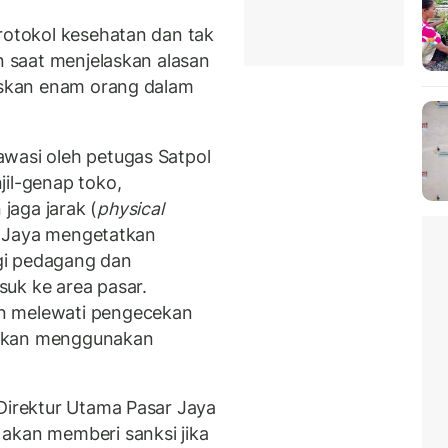
protokol kesehatan dan tak
in saat menjelaskan alasan
ruskan enam orang dalam
wasi oleh petugas Satpol
jil-genap toko,
jaga jarak (
physical
ar Jaya mengetatkan
gi pedagang dan
uk ke area pasar.
n melewati pengecekan
ibkan menggunakan
 Direktur Utama Pasar Jaya
akan memberi sanksi jika