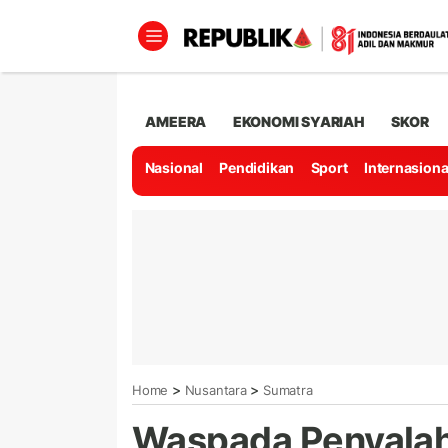
AMEERA
EKONOMI SYARIAH
SKOR
Nasional
Pendidikan
Sport
Internasiona
>
>
Home
Nusantara
Sumatra
Waspada Penyalah