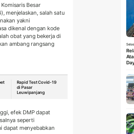
 Komisaris Besar
6), menjelaskan, salah satu
unakan yakni
asa dikenal dengan kode
alah obat yang bekerja di
tkan ambang rangsang
Selas
Rel
Ata
Da
et
Rapid Test Covid-19
di Pasar
Leuwipanjang
nggi, efek DMP dapat
salnya seperti
kni dapat menyebabkan