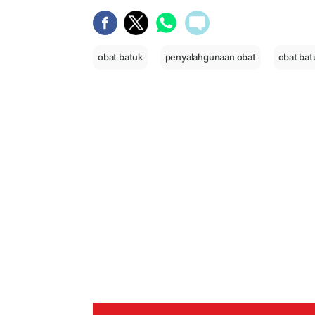
obat batuk
penyalahgunaan obat
obat ba