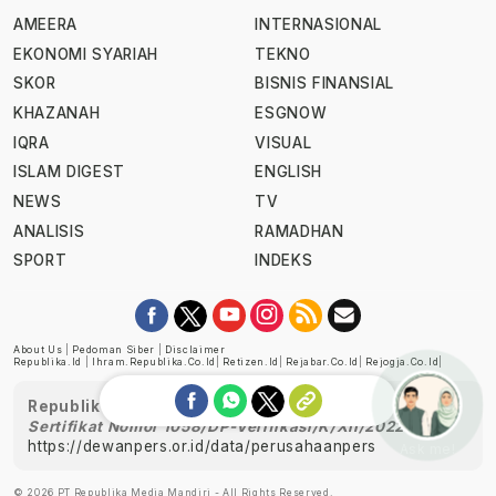
AMEERA
INTERNASIONAL
EKONOMI SYARIAH
TEKNO
SKOR
BISNIS FINANSIAL
KHAZANAH
ESGNOW
IQRA
VISUAL
ISLAM DIGEST
ENGLISH
NEWS
TV
ANALISIS
RAMADHAN
SPORT
INDEKS
About Us
|
Pedoman Siber
|
Disclaimer
Republika.id
|
Ihram.republika.co.id
|
Retizen.id
|
Rejabar.co.id
|
Rejogja.co.id
|
Republika telah diverifikasi oleh Dewan Pers
Sertifikat Nomor 1058/DP-Verifikasi/K/XII/2022
https://dewanpers.or.id/data/perusahaanpers
Ask me!
© 2026 PT Republika Media Mandiri - All Rights Reserved.