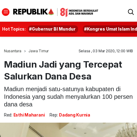
Hot Topics:
#Gubernur BI Mundur
#Kongres Umat Islam In
Nusantara
Jawa Timur
Selasa , 03 Mar 2020, 12:00 WIB
Madiun Jadi yang Tercepat
Salurkan Dana Desa
Madiun menjadi satu-satunya kabupaten di
Indonesia yang sudah menyalurkan 100 persen
dana desa
Red:
Esthi Maharani
Rep:
Dadang Kurnia