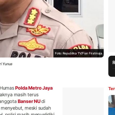
Foto: Republika TV/Fian Firatmaja
i Yunus
 Humas
Polda Metro Jaya
Ter
aknya masih terus
 anggota
Banser NU
di
i menyebut, meski sudah
, polisi masih menyelidiki