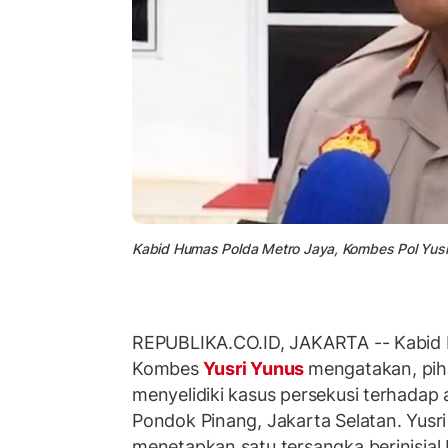
Kabid Humas Polda Metro Jaya, Kombes Pol Yusr
REPUBLIKA.CO.ID, JAKARTA -- Kabid
Kombes
Yusri Yunus
mengatakan, pih
menyelidiki kasus persekusi terhadap
Pondok Pinang, Jakarta Selatan. Yusr
menetapkan satu tersangka berinisial H