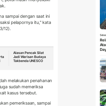
dak.
na sampai dengan saat ini
aksi pelapornya itu," kata
3/12).
Selas
Rel
Ata
Da
Alasan Pencak Silat
rta
Jadi Warisan Budaya
i
Takbenda UNESCO
 sudah melakukan penahanan
i juga sudah memeriksa
kait kasus tersebut.
kukan pemeriksaan, sampai