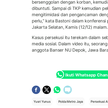
bersenggolan dengan korban, kemudia
dibuntuti. Sampai di TKP kemudian pe
mengitimidasi dan pengancaman deng
perlu,” kata Bastoni dalam konferensi
Jakarta Selatan, Kamis (12/12) malam.
Kasus persekusi itu terekam dalam seb
media sosial. Dalam video itu, seorang
anggota Banser NU Depok, Jawa Barat
Ikuti Whatsapp Chan
Yusri Yunus
Polda Metro Jaya
Persekusi 