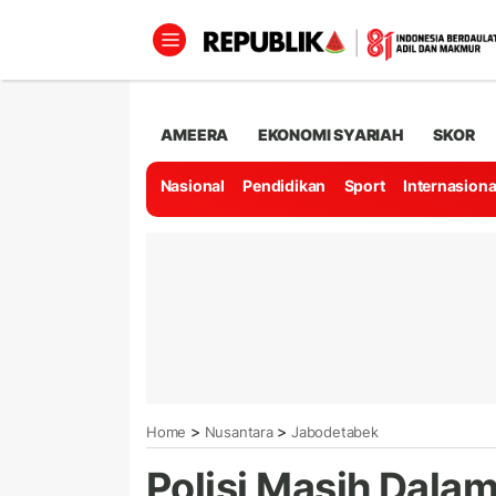
AMEERA
EKONOMI SYARIAH
SKOR
Nasional
Pendidikan
Sport
Internasiona
>
>
Home
Nusantara
Jabodetabek
Polisi Masih Dala