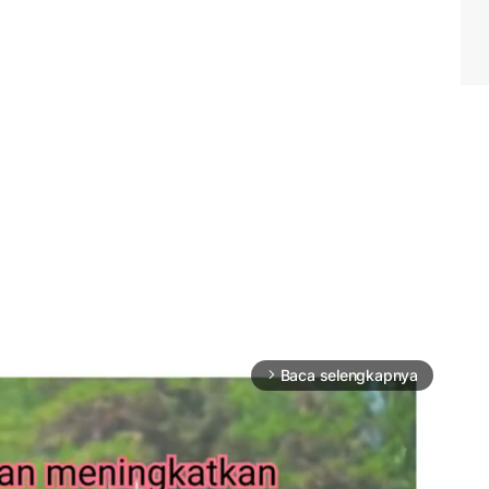
Baca selengkapnya
arrow_forward_ios