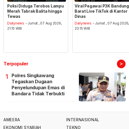
Polisi Diduga Terobos Lampu
Viral Pegawai P3K Bandung
Merah Tabrak Balita hingga
Barat Live TikTok di Kantor
Tewas
Dinas
Dailynews
- Jumat , 07 Aug 2026,
Dailynews
- Jumat , 07 Aug 2026
21:15 WIB
20:15 WIB
>
Terpopuler
Polres Singkawang
1
Tegaskan Dugaan
Penyelundupan Emas di
Bandara Tidak Terbukti
AMEERA
INTERNASIONAL
EKONOMI SYARIAH
TEKNO