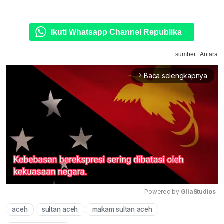
Ikuti Whatsapp Channel Republika
sumber : Antara
Baca selengkapnya
arrow_forward_ios
Powered by 
GliaStudios
aceh
sultan aceh
makam sultan aceh
Mute