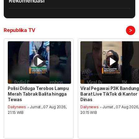
Rekomendasi
>
Republika TV
Polisi Diduga Terobos Lampu
Viral Pegawai P3K Bandung
Merah Tabrak Balita hingga
Barat Live TikTok di Kantor
Tewas
Dinas
Dailynews
- Jumat , 07 Aug 2026,
Dailynews
- Jumat , 07 Aug 2026
21:15 WIB
20:15 WIB