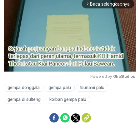
Baca selengkapnya
arrow_forward_ios
Powered by 
GliaStudios
gempa donggala
gempa palu
tsunami palu
Mute
gempa di sulteng
korban gempa palu