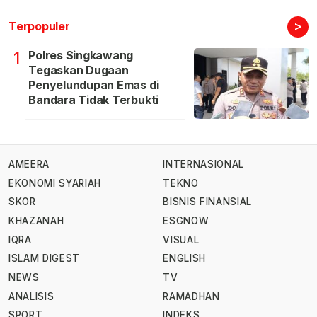
>
Terpopuler
Polres Singkawang
1
Tegaskan Dugaan
Penyelundupan Emas di
Bandara Tidak Terbukti
AMEERA
INTERNASIONAL
EKONOMI SYARIAH
TEKNO
SKOR
BISNIS FINANSIAL
KHAZANAH
ESGNOW
IQRA
VISUAL
ISLAM DIGEST
ENGLISH
NEWS
TV
ANALISIS
RAMADHAN
SPORT
INDEKS