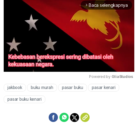
Baca selengkapnya
arrow_forward_ios
Powered by 
GliaStudios
jakbook
buku murah
pasar buku
pasar kenari
Mute
pasar buku kenari