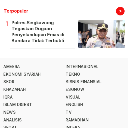
>
Terpopuler
Polres Singkawang
1
Tegaskan Dugaan
Penyelundupan Emas di
Bandara Tidak Terbukti
AMEERA
INTERNASIONAL
EKONOMI SYARIAH
TEKNO
SKOR
BISNIS FINANSIAL
KHAZANAH
ESGNOW
IQRA
VISUAL
ISLAM DIGEST
ENGLISH
NEWS
TV
ANALISIS
RAMADHAN
SPORT
INDEKS