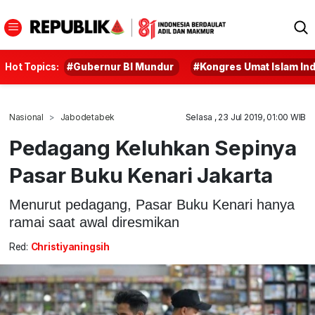
Hot Topics:
#Gubernur BI Mundur
#Kongres Umat Islam In
Nasional
Jabodetabek
Selasa , 23 Jul 2019, 01:00 WIB
Pedagang Keluhkan Sepinya
Pasar Buku Kenari Jakarta
Menurut pedagang, Pasar Buku Kenari hanya
ramai saat awal diresmikan
Red:
Christiyaningsih