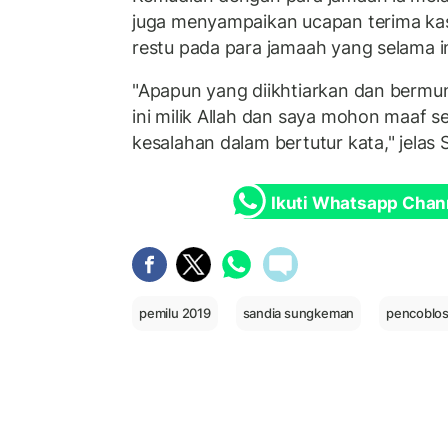
juga menyampaikan ucapan terima k
restu pada para jamaah yang selama 
"Apapun yang diikhtiarkan dan bermun
ini milik Allah dan saya mohon maaf s
kesalahan dalam bertutur kata," jelas 
Ikuti Whatsapp Chan
pemilu 2019
sandia sungkeman
pencoblos