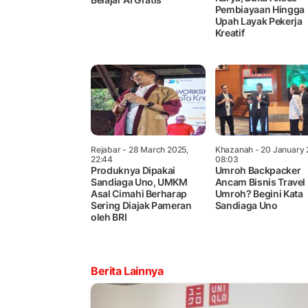
Pembiayaan Hingga
Upah Layak Pekerja
Kreatif
Rejabar
- 28 March 2025,
Khazanah
- 20 January 
22:44
08:03
Produknya Dipakai
Umroh Backpacker
Sandiaga Uno, UMKM
Ancam Bisnis Travel
Asal Cimahi Berharap
Umroh? Begini Kata
Sering Diajak Pameran
Sandiaga Uno
oleh BRI
Berita Lainnya