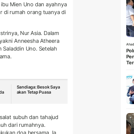
 ibu Mien Uno dan ayahnya
r di rumah orang tuanya di
strinya, Nur Asia. Dalam
 yakni Anneesha Atheera
Ahad
 Saladdin Uno. Setelah
Pol
sama.
Pen
Ter
n
Sandiaga: Besok Saya
da
akan Tetap Puasa
alat subuh dan tahajud
auh dari rumahnya.
kukan doa bersama. Ia