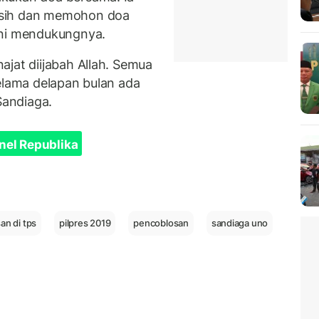
asih dan memohon doa
ini mendukungnya.
ajat diijabah Allah. Semua
elama delapan bulan ada
Sandiaga.
nel Republika
an di tps
pilpres 2019
pencoblosan
sandiaga uno