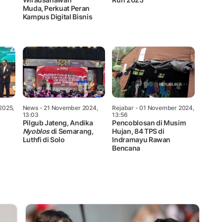
Muda, Perkuat Peran
Kampus Digital Bisnis
2025,
News
- 21 November 2024,
Rejabar
- 01 November 2024,
13:03
13:56
Pilgub Jateng, Andika
Pencoblosan di Musim
Nyoblos
di Semarang,
Hujan, 84 TPS di
Luthfi di Solo
Indramayu Rawan
Bencana