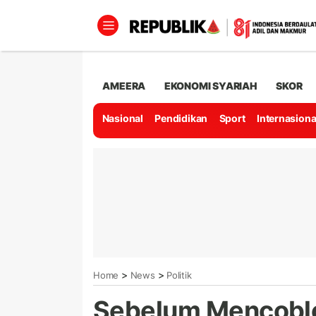
AMEERA
EKONOMI SYARIAH
SKOR
Nasional
Pendidikan
Sport
Internasiona
>
>
Home
News
Politik
Sebelum Mencobl