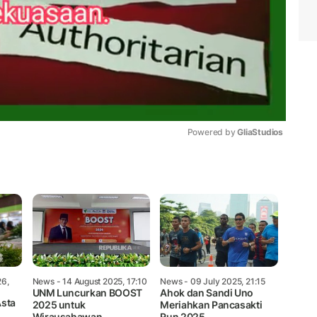
Powered by 
GliaStudios
Mute
26,
News
- 14 August 2025, 17:10
News
- 09 July 2025, 21:15
UNM Luncurkan BOOST
Ahok dan Sandi Uno
Asta
2025 untuk
Meriahkan Pancasakti
Wirausahawan
Run 2025