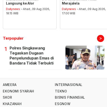
Langsung ke Alor
Merajalela
Dailynews
- Ahad , 09 Aug 2026,
Dailynews
- Ahad , 09 Aug 2026,
18:15 WIB
17:00 WIB
>
Terpopuler
Polres Singkawang
1
Tegaskan Dugaan
Penyelundupan Emas di
Bandara Tidak Terbukti
AMEERA
INTERNASIONAL
EKONOMI SYARIAH
TEKNO
SKOR
BISNIS FINANSIAL
KHAZANAH
ESGNOW