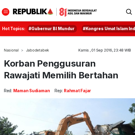
Hot Topics:
#Gubernur BI Mundur
#Kongres Umat Islam In
Nasional
Jabodetabek
Kamis , 01 Sep 2016, 23:48 WIB
Korban Penggusuran
Rawajati Memilih Bertahan
Red:
Maman Sudiaman
Rep:
Rahmat Fajar