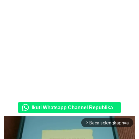
Ikuti Whatsapp Channel Republika
Baca selengkapnya
arrow_forward_ios