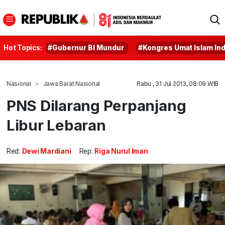
Hot Topics:
#Gubernur BI Mundur
#Kongres Umat Islam In
Nasional
Jawa Barat Nasional
Rabu , 31 Jul 2013, 08:09 WIB
PNS Dilarang Perpanjang
Libur Lebaran
Red:
Dewi Mardiani
Rep:
Riga Nurul Iman