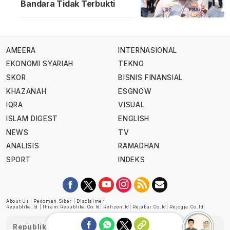
Bandara Tidak Terbukti
AMEERA
INTERNASIONAL
EKONOMI SYARIAH
TEKNO
SKOR
BISNIS FINANSIAL
KHAZANAH
ESGNOW
IQRA
VISUAL
ISLAM DIGEST
ENGLISH
NEWS
TV
ANALISIS
RAMADHAN
SPORT
INDEKS
About Us
|
Pedoman Siber
|
Disclaimer
Republika.id
|
Ihram.republika.co.id
|
Retizen.id
|
Rejabar.co.id
|
Rejogja.co.id
|
Republika telah diverifikasi oleh Dewan Pers