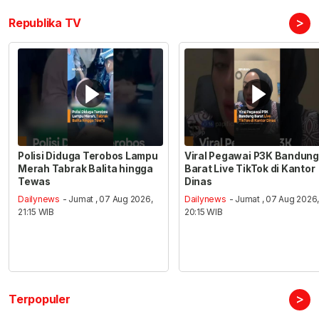
>
Republika TV
Polisi Diduga Terobos Lampu
Viral Pegawai P3K Bandung
Merah Tabrak Balita hingga
Barat Live TikTok di Kantor
Tewas
Dinas
Dailynews
- Jumat , 07 Aug 2026,
Dailynews
- Jumat , 07 Aug 2026
21:15 WIB
20:15 WIB
>
Terpopuler