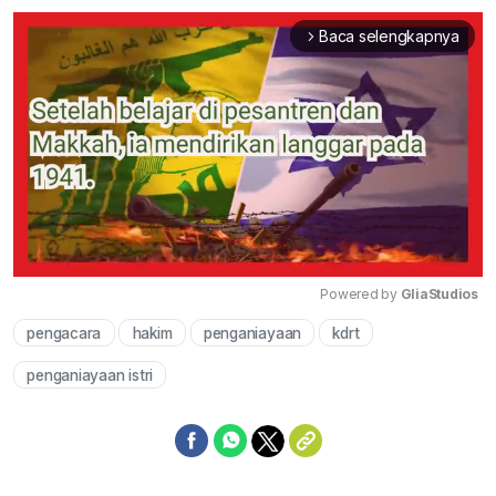
Baca selengkapnya
arrow_forward_ios
Powered by 
GliaStudios
pengacara
hakim
penganiayaan
kdrt
Mute
penganiayaan istri