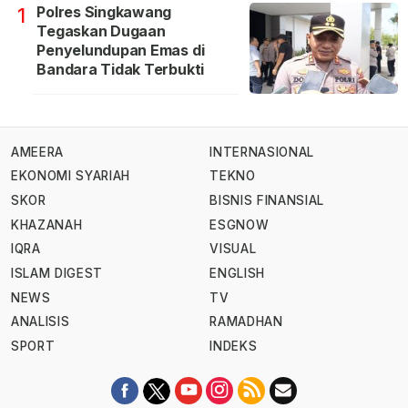
Polres Singkawang
1
Tegaskan Dugaan
Penyelundupan Emas di
Bandara Tidak Terbukti
AMEERA
INTERNASIONAL
EKONOMI SYARIAH
TEKNO
SKOR
BISNIS FINANSIAL
KHAZANAH
ESGNOW
IQRA
VISUAL
ISLAM DIGEST
ENGLISH
NEWS
TV
ANALISIS
RAMADHAN
SPORT
INDEKS