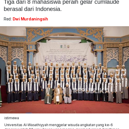
Tiga dari 8 mahasiswa peraih gelar cumlaude
berasal dari Indonesia.
Red:
Dwi Murdaningsih
istimewa
Universitas Al-Wasathiyyah menggelar wisuda angkatan yang ke-6