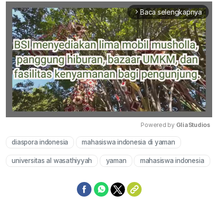
Baca selengkapnya
arrow_forward_ios
Powered by 
GliaStudios
diaspora indonesia
mahasiswa indonesia di yaman
Mute
universitas al wasathiyyah
yaman
mahasiswa indonesia