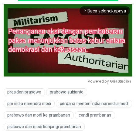
Baca selengkapnya
arrow_forward_ios
Powered by 
GliaStudios
presiden prabowo
prabowo subianto
Mute
pm india narendra modi
perdana menteri india narendra modi
prabowo dan modi ke prambanan
candi prambanan
prabowo dan modi kunjungi prambanan