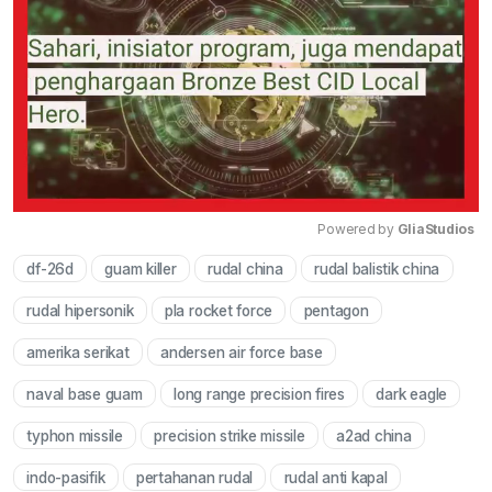
Powered by 
GliaStudios
df-26d
guam killer
rudal china
rudal balistik china
Mute
rudal hipersonik
pla rocket force
pentagon
amerika serikat
andersen air force base
naval base guam
long range precision fires
dark eagle
typhon missile
precision strike missile
a2ad china
indo-pasifik
pertahanan rudal
rudal anti kapal