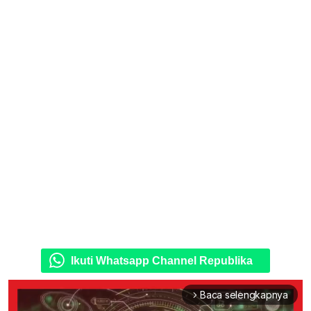
Ikuti Whatsapp Channel Republika
Baca selengkapnya
arrow_forward_ios