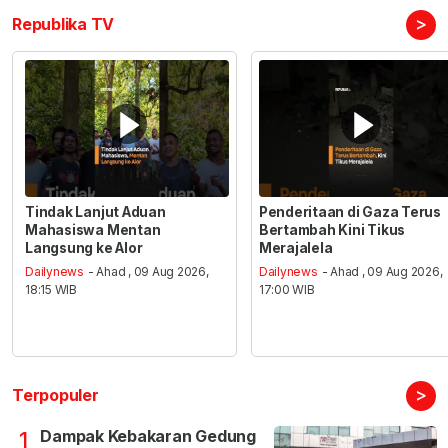
>
Republika TV
Tindak Lanjut Aduan
Penderitaan di Gaza Terus
Mahasiswa Mentan
Bertambah Kini Tikus
Langsung ke Alor
Merajalela
Dailynews
- Ahad , 09 Aug 2026,
Dailynews
- Ahad , 09 Aug 2026,
18:15 WIB
17:00 WIB
>
Terpopuler
Dampak Kebakaran Gedung
1