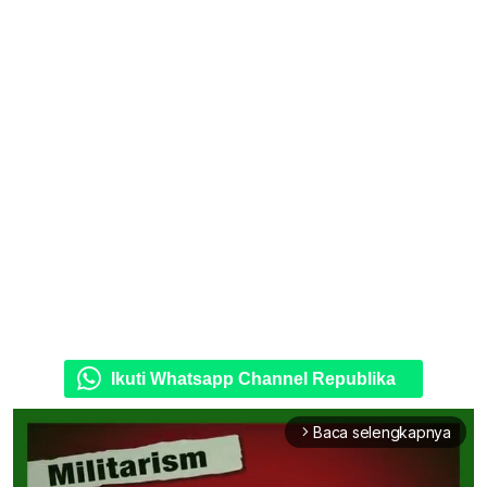
Ikuti Whatsapp Channel Republika
Baca selengkapnya
arrow_forward_ios