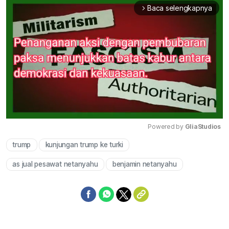
Baca selengkapnya
arrow_forward_ios
Powered by 
GliaStudios
trump
kunjungan trump ke turki
Mute
as jual pesawat netanyahu
benjamin netanyahu