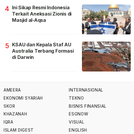
Ini Sikap Resmi Indonesia
4
Terkait Aneksasi Zionis di
Masjid al-Aqsa
KSAU dan Kepala Staf AU
5
Australia Terbang Formasi
di Darwin
AMEERA
INTERNASIONAL
EKONOMI SYARIAH
TEKNO
SKOR
BISNIS FINANSIAL
KHAZANAH
ESGNOW
IQRA
VISUAL
ISLAM DIGEST
ENGLISH