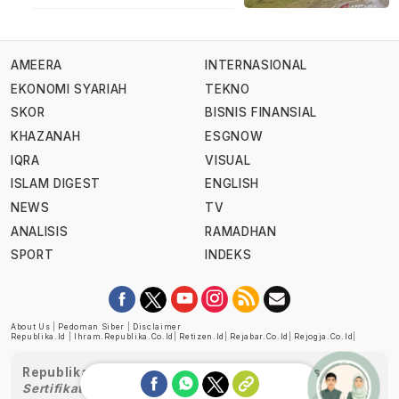
AMEERA
INTERNASIONAL
EKONOMI SYARIAH
TEKNO
SKOR
BISNIS FINANSIAL
KHAZANAH
ESGNOW
IQRA
VISUAL
ISLAM DIGEST
ENGLISH
NEWS
TV
ANALISIS
RAMADHAN
SPORT
INDEKS
About Us
|
Pedoman Siber
|
Disclaimer
Republika.id
|
Ihram.republika.co.id
|
Retizen.id
|
Rejabar.co.id
|
Rejogja.co.id
|
Republika telah diverifikasi oleh Dewan Pers
Sertifikat Nomor 1058/DP-Verifikasi/K/XII/2022