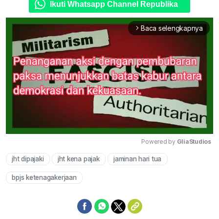
Ikuti Whatsapp Channel Republika
Baca selengkapnya
arrow_forward_ios
Powered by 
GliaStudios
jht dipajaki
jht kena pajak
jaminan hari tua
Mute
bpjs ketenagakerjaan