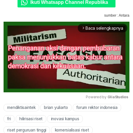
Ikuti Whatsapp Channel Republika
sumber : Antara
Baca selengkapnya
arrow_forward_ios
Powered by 
GliaStudios
mendiktisaintek
brian yuliarto
forum rektor indonesia
Mute
fri
hilirisasi riset
inovasi kampus
riset perguruan tinggi
komersialisasi riset