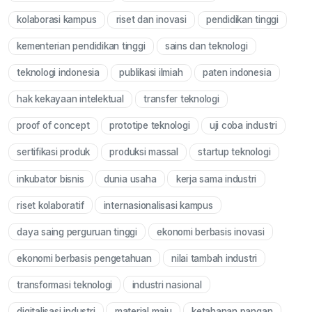
kolaborasi kampus
riset dan inovasi
pendidikan tinggi
kementerian pendidikan tinggi
sains dan teknologi
teknologi indonesia
publikasi ilmiah
paten indonesia
hak kekayaan intelektual
transfer teknologi
proof of concept
prototipe teknologi
uji coba industri
sertifikasi produk
produksi massal
startup teknologi
inkubator bisnis
dunia usaha
kerja sama industri
riset kolaboratif
internasionalisasi kampus
daya saing perguruan tinggi
ekonomi berbasis inovasi
ekonomi berbasis pengetahuan
nilai tambah industri
transformasi teknologi
industri nasional
digitalisasi industri
material maju
ketahanan pangan