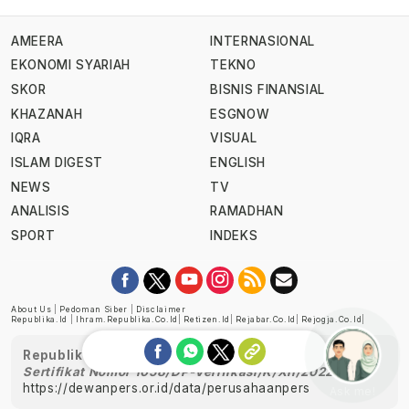
AMEERA
INTERNASIONAL
EKONOMI SYARIAH
TEKNO
SKOR
BISNIS FINANSIAL
KHAZANAH
ESGNOW
IQRA
VISUAL
ISLAM DIGEST
ENGLISH
NEWS
TV
ANALISIS
RAMADHAN
SPORT
INDEKS
About Us
|
Pedoman Siber
|
Disclaimer
Republika.id
|
Ihram.republika.co.id
|
Retizen.id
|
Rejabar.co.id
|
Rejogja.co.id
|
Republika telah diverifikasi oleh Dewan Pers
Sertifikat Nomor 1058/DP-Verifikasi/K/XII/2022
https://dewanpers.or.id/data/perusahaanpers
Ask me!