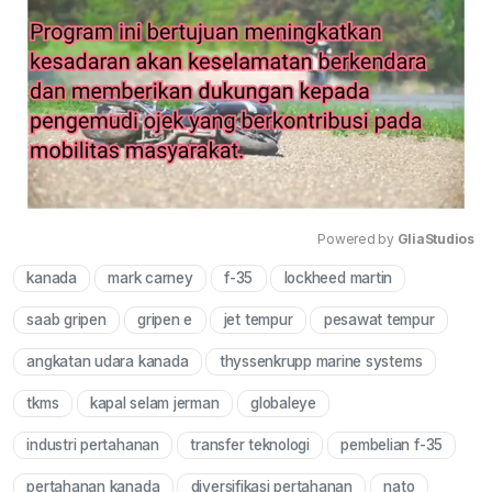
Powered by 
GliaStudios
kanada
mark carney
f-35
lockheed martin
Mute
saab gripen
gripen e
jet tempur
pesawat tempur
angkatan udara kanada
thyssenkrupp marine systems
tkms
kapal selam jerman
globaleye
industri pertahanan
transfer teknologi
pembelian f-35
pertahanan kanada
diversifikasi pertahanan
nato