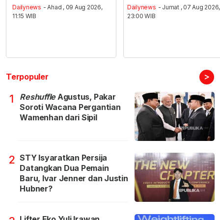
Dailynews
- Ahad , 09 Aug 2026,
Dailynews
- Jumat , 07 Aug 2026
11:15 WIB
23:00 WIB
>
Terpopuler
Reshuffle
Agustus, Pakar
1
Soroti Wacana Pergantian
Wamenhan dari Sipil
STY Isyaratkan Persija
2
Datangkan Dua Pemain
Baru, Ivar Jenner dan Justin
Hubner?
Lifter Eko Yuli Irawan