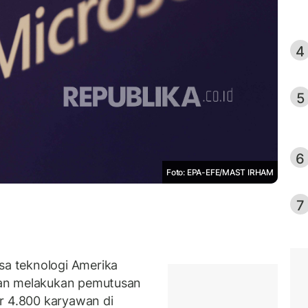
4
5
6
Foto: EPA-EFE/MAST IRHAM
7
a teknologi Amerika
kan melakukan pemutusan
r 4.800 karyawan di