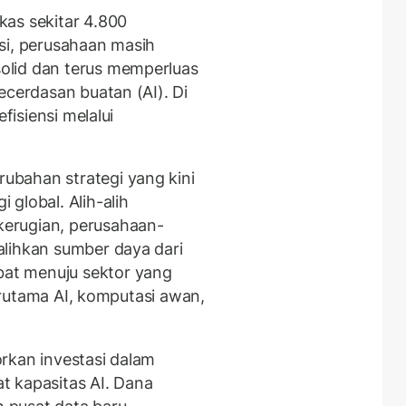
as sekitar 4.800
si, perusahaan masih
olid dan terus memperluas
ecerdasan buatan (AI). Di
fisiensi melalui
bahan strategi yang kini
global. Alih-alih
erugian, perusahaan-
lihkan sumber daya dari
at menuju sektor yang
terutama AI, komputasi awan,
rkan investasi dalam
t kapasitas AI. Dana