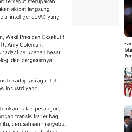
ah tersebut merupakan
ukan akibat langsung
ial intelligence/AI) yang
, Wakil Presiden Eksekutif
soft, Amy Coleman,
Kami
Ist
hadapi perubahan besar
Per
logi dan bergesernya
us beradaptasi agar tetap
i industri yang
berikan paket pesangon,
ngan transisi karier bagi
 itu, perusahaan menyebut
imulai sejak awal tahun