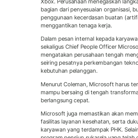
Xbox. Perusahaan menegaskan langk
bagian dari penyesuaian organisasi, b
penggunaan kecerdasan buatan (artific
menggantikan tenaga kerja.
Dalam pesan internal kepada karyawan
sekaligus Chief People Officer Micro
mengatakan perusahaan tengah meng
seiring pesatnya perkembangan tekno
kebutuhan pelanggan.
Menurut Coleman, Microsoft harus ter
mampu bersaing di tengah transformas
berlangsung cepat.
Microsoft juga memastikan akan mem
fasilitas layanan kesehatan, serta duku
karyawan yang terdampak PHK. Selain
program pensiun sukarela yang telah d