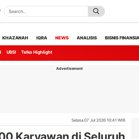
KHAZANAH
IQRA
NEWS
ANALISIS
BISNIS FINANSI
l
UBSI
Telko Highlight
Advertisement
Selasa 07 Jul 2026 10:41 WIB
00 Karyawan di Seluruh