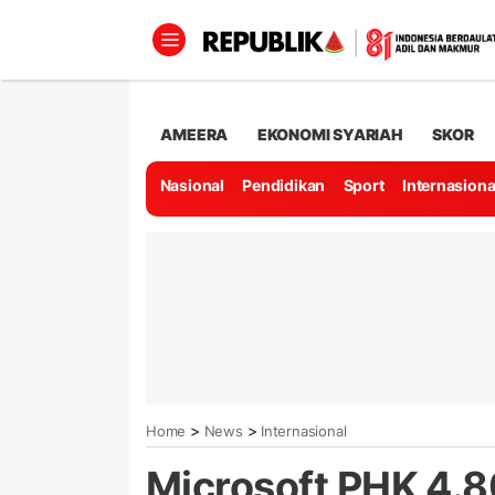
AMEERA
EKONOMI SYARIAH
SKOR
Nasional
Pendidikan
Sport
Internasiona
>
>
Home
News
Internasional
Microsoft PHK 4.8