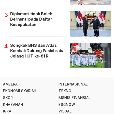
Diplomasi tidak Boleh
3
Berhenti pada Daftar
Kesepakatan
Songkok BHS dan Atlas
4
Kembali Dukung Paskibraka
Jelang HUT ke-81 RI
AMEERA
INTERNASIONAL
EKONOMI SYARIAH
TEKNO
SKOR
BISNIS FINANSIAL
KHAZANAH
ESGNOW
IQRA
VISUAL