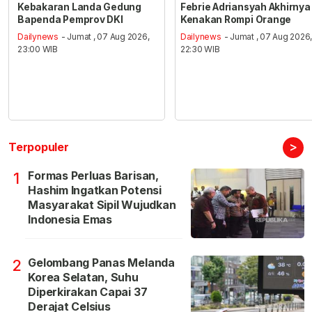
Kebakaran Landa Gedung
Febrie Adriansyah Akhirnya
Bapenda Pemprov DKI
Kenakan Rompi Orange
Dailynews
- Jumat , 07 Aug 2026,
Dailynews
- Jumat , 07 Aug 2026
23:00 WIB
22:30 WIB
>
Terpopuler
Formas Perluas Barisan,
1
Hashim Ingatkan Potensi
Masyarakat Sipil Wujudkan
Indonesia Emas
Gelombang Panas Melanda
2
Korea Selatan, Suhu
Diperkirakan Capai 37
Derajat Celsius