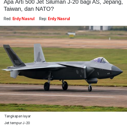
Apa Arti 500 Jet Siluman J-20 bagi AS, Jepang,
Taiwan, dan NATO?
Red:
Erdy Nasrul
Rep:
Erdy Nasrul
Tangkapan layar
Jet tempur J-20