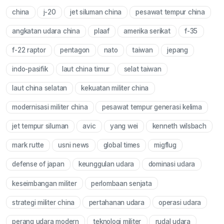
china
j-20
jet siluman china
pesawat tempur china
Mute
angkatan udara china
plaaf
amerika serikat
f-35
f-22 raptor
pentagon
nato
taiwan
jepang
indo-pasifik
laut china timur
selat taiwan
laut china selatan
kekuatan militer china
modernisasi militer china
pesawat tempur generasi kelima
jet tempur siluman
avic
yang wei
kenneth wilsbach
mark rutte
usni news
global times
migflug
defense of japan
keunggulan udara
dominasi udara
keseimbangan militer
perlombaan senjata
strategi militer china
pertahanan udara
operasi udara
perang udara modern
teknologi militer
rudal udara