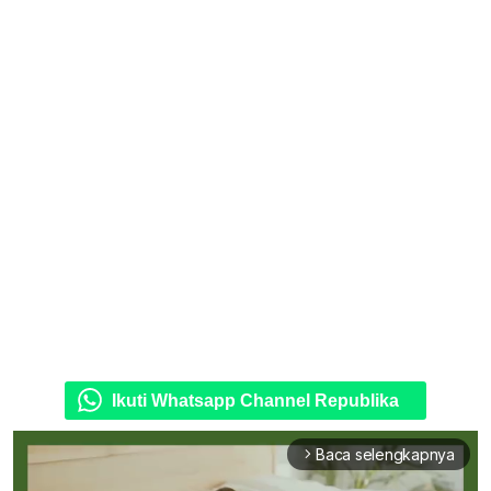
Ikuti Whatsapp Channel Republika
Baca selengkapnya
arrow_forward_ios