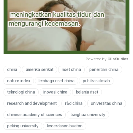
Powered by 
GliaStudios
china
amerika serikat
riset china
penelitian china
Mute
nature index
lembaga riset china
publikasi ilmiah
teknologi china
inovasi china
belanja riset
research and development
r&d china
universitas china
chinese academy of sciences
tsinghua university
peking university
kecerdasan buatan