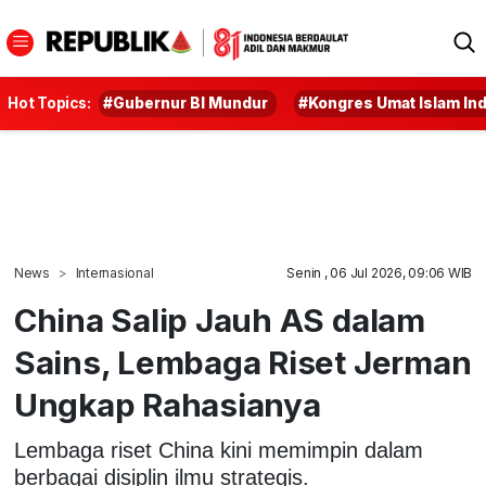
Hot Topics:
#Gubernur BI Mundur
#Kongres Umat Islam In
News
Internasional
Senin , 06 Jul 2026, 09:06 WIB
China Salip Jauh AS dalam
Sains, Lembaga Riset Jerman
Ungkap Rahasianya
Lembaga riset China kini memimpin dalam
berbagai disiplin ilmu strategis.