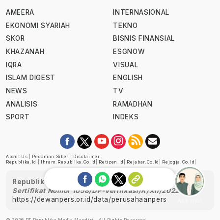
AMEERA
INTERNASIONAL
EKONOMI SYARIAH
TEKNO
SKOR
BISNIS FINANSIAL
KHAZANAH
ESGNOW
IQRA
VISUAL
ISLAM DIGEST
ENGLISH
NEWS
TV
ANALISIS
RAMADHAN
SPORT
INDEKS
About Us
|
Pedoman Siber
|
Disclaimer
Republika.id
|
Ihram.republika.co.id
|
Retizen.id
|
Rejabar.co.id
|
Rejogja.co.id
|
Republika telah diverifikasi oleh Dewan Pers
Sertifikat Nomor 1058/DP-Verifikasi/K/XII/2022
https://dewanpers.or.id/data/perusahaanpers
Ask me!