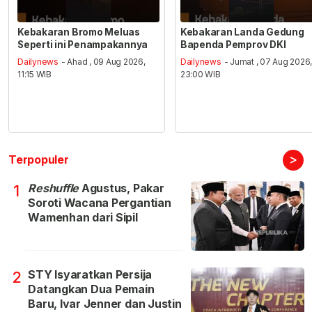
Kebakaran Bromo Meluas
Kebakaran Landa Gedung
Seperti ini Penampakannya
Bapenda Pemprov DKI
Dailynews
- Ahad , 09 Aug 2026,
Dailynews
- Jumat , 07 Aug 2026
11:15 WIB
23:00 WIB
>
Terpopuler
Reshuffle
Agustus, Pakar
1
Soroti Wacana Pergantian
Wamenhan dari Sipil
STY Isyaratkan Persija
2
Datangkan Dua Pemain
Baru, Ivar Jenner dan Justin