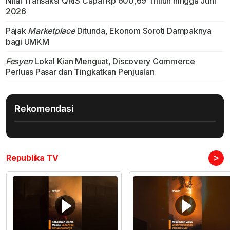
Nilai Transaksi QRIS Capai Rp 600,69 Triliun hingga Juni
2026
Pajak
Marketplace
Ditunda, Ekonom Soroti Dampaknya
bagi UMKM
Fesyen
Lokal Kian Menguat, Discovery Commerce
Perluas Pasar dan Tingkatkan Penjualan
Rekomendasi
>
Republika TV