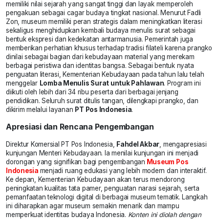
memiliki nilai sejarah yang sangat tinggi dan layak memperoleh
pengakuan sebagai cagar budaya tingkat nasional. Menurut Fadli
Zon, museum memiliki peran strategis dalam meningkatkan literasi
sekaligus menghidupkan kembali budaya menulis surat sebagai
bentuk ekspresi dan kedekatan antarmanusia. Pemerintah juga
memberikan perhatian khusus terhadap tradisi filateli karena prangko
dinilai sebagai bagian dari kebudayaan material yang merekam
berbagai peristiwa dan identitas bangsa. Sebagai bentuk nyata
penguatan literasi, Kementerian Kebudayaan pada tahun lalu telah
menggelar
Lomba Menulis Surat untuk Pahlawan
. Program ini
diikuti oleh lebih dari 34 ribu peserta dari berbagai jenjang
pendidikan. Seluruh surat ditulis tangan, dilengkapi prangko, dan
dikirim melalui layanan
PT Pos Indonesia
.
Apresiasi dan Rencana Pengembangan
Direktur Komersial PT Pos Indonesia,
Fahdel Akbar
, mengapresiasi
kunjungan Menteri Kebudayaan. Ia menilai kunjungan ini menjadi
dorongan yang signifikan bagi pengembangan
Museum Pos
Indonesia
menjadi ruang edukasi yang lebih modern dan interaktif.
Ke depan, Kementerian Kebudayaan akan terus mendorong
peningkatan kualitas tata pamer, penguatan narasi sejarah, serta
pemanfaatan teknologi digital di berbagai museum tematik. Langkah
ini diharapkan agar museum semakin menarik dan mampu
memperkuat identitas budaya Indonesia.
Konten ini diolah dengan