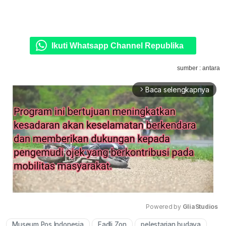
Ikuti Whatsapp Channel Republika
sumber : antara
Baca selengkapnya
arrow_forward_ios
Powered by 
GliaStudios
Museum Pos Indonesia
Fadli Zon
pelestarian budaya