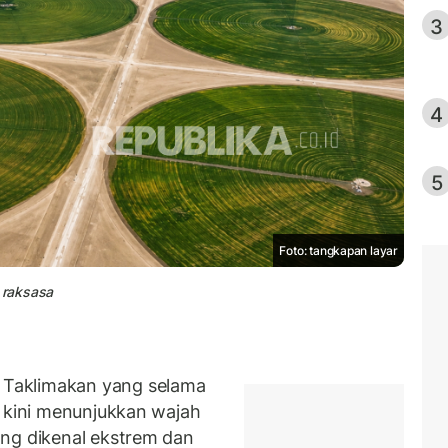
3
4
5
Foto: tangkapan layar
m raksasa
Taklimakan yang selama
" kini menunjukkan wajah
ang dikenal ekstrem dan