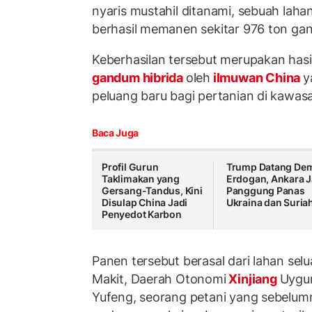
nyaris mustahil ditanami, sebuah lahan
berhasil memanen sekitar 976 ton ga
Keberhasilan tersebut merupakan has
gandum hibrida
oleh
ilmuwan China
y
peluang baru bagi pertanian di kawas
Baca Juga
Profil Gurun
Trump Datang De
Taklimakan yang
Erdogan, Ankara J
Gersang-Tandus, Kini
Panggung Panas
Disulap China Jadi
Ukraina dan Suria
Penyedot Karbon
Panen tersebut berasal dari lahan sel
Makit, Daerah Otonomi
Xinjiang
Uygur
Yufeng, seorang petani yang sebelumn