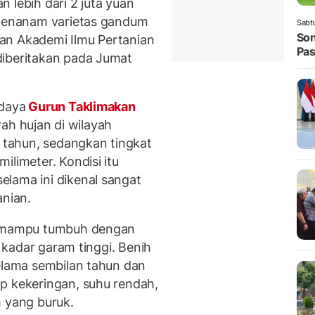
 lebih dari 2 juta yuan
 menanam varietas gandum
Sabt
Son
n Akademi Ilmu Pertanian
Pas
diberitakan pada Jumat
 daya
Gurun Taklimakan
urah hujan di wilayah
r tahun, sedangkan tingkat
ilimeter. Kondisi itu
lama ini dikenal sangat
anian.
89 mampu tumbuh dengan
i kadar garam tinggi. Benih
selama sembilan tahun dan
p kekeringan, suhu rendah,
h yang buruk.