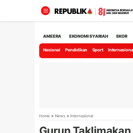
AMEERA
EKONOMI SYARIAH
SKOR
Nasional
Pendidikan
Sport
Internasiona
>
>
Home
News
Internasional
Gurun Taklimakan 