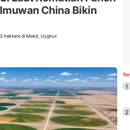
lmuwan China Bikin
3 hektare di Makit, Uyghur.
Ter
1
2