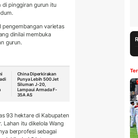
 di pinggiran gurun itu
ndum.
il pengembangan varietas
ang dinilai membuka
an gurun.
Ter
mi
China Diperkirakan
adi
Punya Lebih 500 Jet
Siluman J-20,
h
Lampaui Armada F-
35A AS
uas 93 hektare di Kabupaten
. Lahan itu dikelola Wang
ya berprofesi sebagai