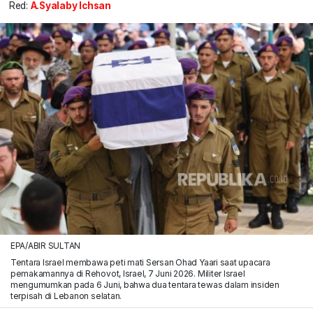
Red:
A.Syalaby Ichsan
EPA/ABIR SULTAN
Tentara Israel membawa peti mati Sersan Ohad Yaari saat upacara
pemakamannya di Rehovot, Israel, 7 Juni 2026. Militer Israel
mengumumkan pada 6 Juni, bahwa dua tentara tewas dalam insiden
terpisah di Lebanon selatan.