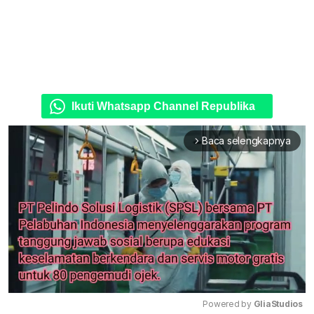
Ikuti Whatsapp Channel Republika
Baca selengkapnya
arrow_forward_ios
Powered by 
GliaStudios