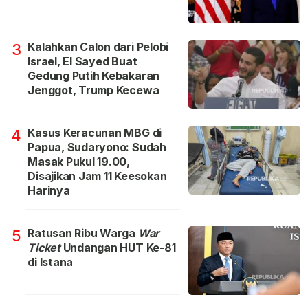
Kalahkan Calon dari Pelobi
3
Israel, El Sayed Buat
Gedung Putih Kebakaran
Jenggot, Trump Kecewa
Kasus Keracunan MBG di
4
Papua, Sudaryono: Sudah
Masak Pukul 19.00,
Disajikan Jam 11 Keesokan
Harinya
Ratusan Ribu Warga
War
5
Ticket
Undangan HUT Ke-81
di Istana