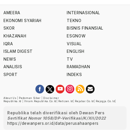
AMEERA
INTERNASIONAL
EKONOMI SYARIAH
TEKNO
SKOR
BISNIS FINANSIAL
KHAZANAH
ESGNOW
IQRA
VISUAL
ISLAM DIGEST
ENGLISH
NEWS
TV
ANALISIS
RAMADHAN
SPORT
INDEKS
About Us
|
Pedoman Siber
|
Disclaimer
Republika.id
|
Ihram.republika.co.id
|
Retizen.id
|
Rejabar.co.id
|
Rejogja.co.id
|
Republika telah diverifikasi oleh Dewan Pers
Sertifikat Nomor 1058/DP-Verifikasi/K/XII/2022
https://dewanpers.or.id/data/perusahaanpers