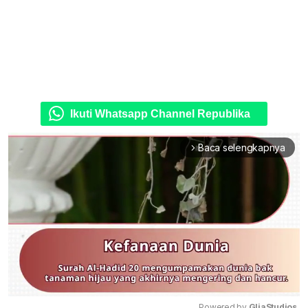
Ikuti Whatsapp Channel Republika
Baca selengkapnya
arrow_forward_ios
Powered by 
GliaStudios