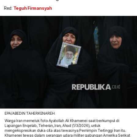
Red:
Teguh Firmansyah
EPA/ABEDIN TAHERKENAREH
Warga Iran memeluk foto Ayatollah Ali Khamenei saat berkumpul di
Lapangan Enqelab, Teheran, Iran, Ahad (1/3/2026), untuk
mengekspresikan duka cita atas tewasnya Pemimpin Tertinggi Iran itu.
Khamenei tewas dalam serangan udara militer gabungan Amerika Serikat