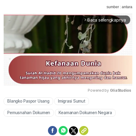
sumber : antara
Baca selengkapnya
arrow_forward_ios
Powered by 
GliaStudios
Blangko Paspor Usang
Imigrasi Sumut
Mute
Pemusnahan Dokumen
Keamanan Dokumen Negara