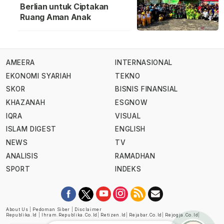
Berlian untuk Ciptakan
Ruang Aman Anak
AMEERA
INTERNASIONAL
EKONOMI SYARIAH
TEKNO
SKOR
BISNIS FINANSIAL
KHAZANAH
ESGNOW
IQRA
VISUAL
ISLAM DIGEST
ENGLISH
NEWS
TV
ANALISIS
RAMADHAN
SPORT
INDEKS
About Us
|
Pedoman Siber
|
Disclaimer
Republika.id
|
Ihram.republika.co.id
|
Retizen.id
|
Rejabar.co.id
|
Rejogja.co.id
|