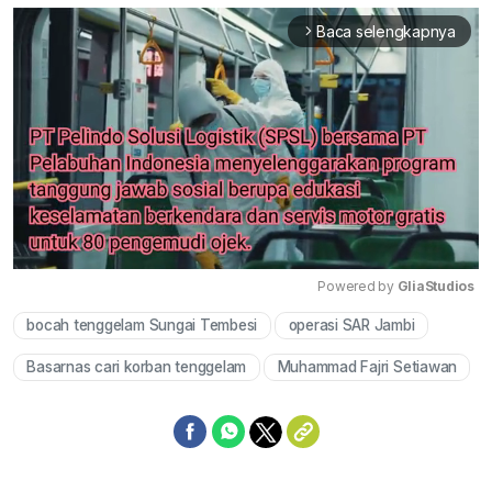
Baca selengkapnya
arrow_forward_ios
Powered by 
GliaStudios
bocah tenggelam Sungai Tembesi
operasi SAR Jambi
Mute
Basarnas cari korban tenggelam
Muhammad Fajri Setiawan