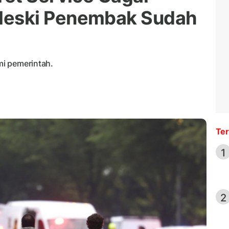
eski Penembak Sudah
smi pemerintah.
Ter
1
2