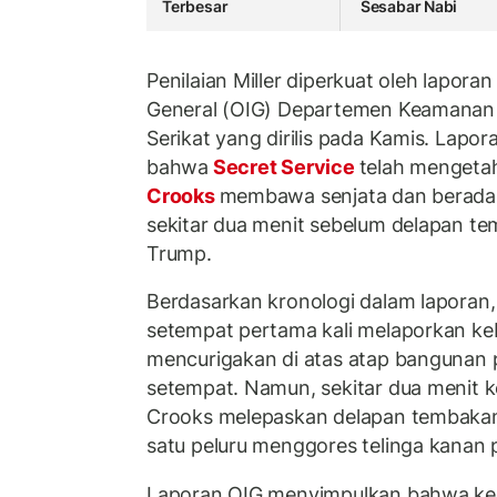
Terbesar
Sesabar Nabi
Penilaian Miller diperkuat oleh laporan
General (OIG) Departemen Keamanan
Serikat yang dirilis pada Kamis. Lap
bahwa
Secret Service
telah mengeta
Crooks
membawa senjata dan berada
sekitar dua menit sebelum delapan te
Trump.
Berdasarkan kronologi dalam laporan
setempat pertama kali melaporkan ke
mencurigakan di atas atap bangunan 
setempat. Namun, sekitar dua menit ke
Crooks melepaskan delapan tembakan
satu peluru menggores telinga kanan 
Laporan OIG menyimpulkan bahwa keg