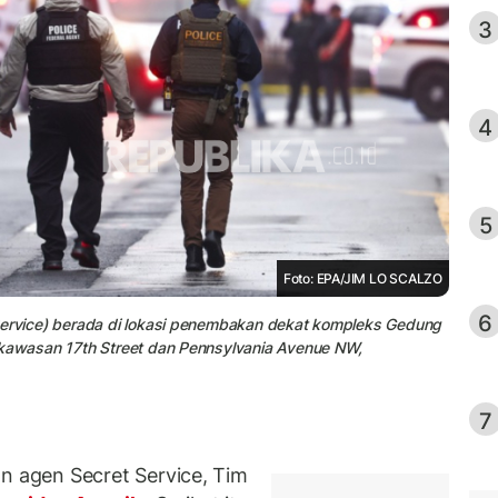
3
4
5
Foto: EPA/JIM LO SCALZO
6
Service) berada di lokasi penembakan dekat kompleks Gedung
 kawasan 17th Street dan Pennsylvania Avenue NW,
7
agen Secret Service, Tim