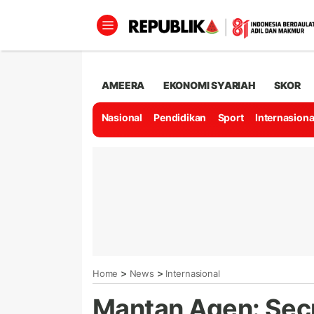
AMEERA
EKONOMI SYARIAH
SKOR
Nasional
Pendidikan
Sport
Internasiona
>
>
Home
News
Internasional
Mantan Agen: Secr