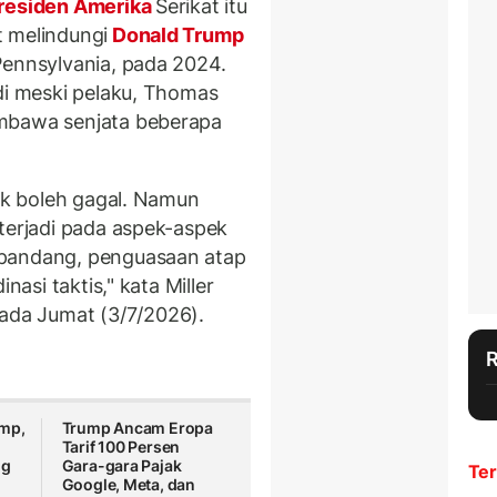
esiden Amerika
Serikat itu
t melindungi
Donald Trump
Pennsylvania, pada 2024.
di meski pelaku, Thomas
embawa senjata beberapa
.
dak boleh gagal. Namun
 terjadi pada aspek-aspek
 pandang, penguasaan atap
nasi taktis," kata Miller
ada Jumat (3/7/2026).
ump,
Trump Ancam Eropa
Tarif 100 Persen
ng
Gara-gara Pajak
Ter
Google, Meta, dan