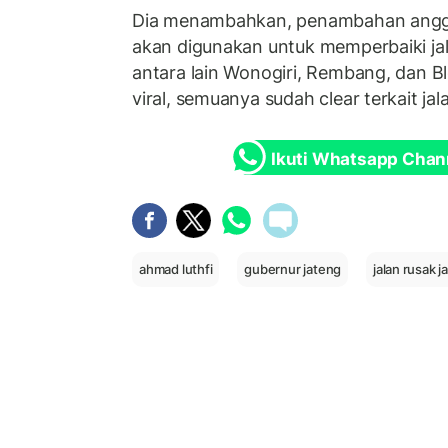
Dia menambahkan, penambahan angga
akan digunakan untuk memperbaiki jal
antara lain Wonogiri, Rembang, dan Bl
viral, semuanya sudah clear terkait jal
Ikuti Whatsapp Chan
ahmad luthfi
gubernur jateng
jalan rusak j