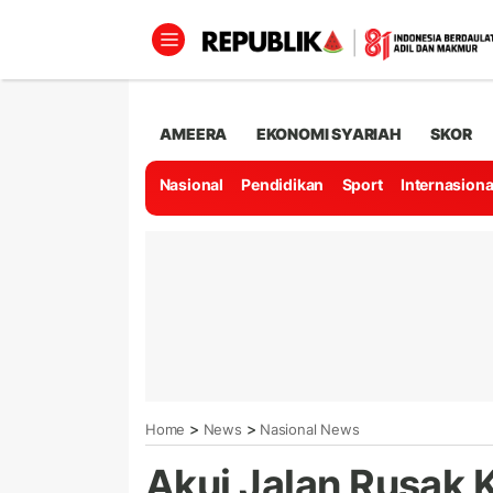
AMEERA
EKONOMI SYARIAH
SKOR
Nasional
Pendidikan
Sport
Internasiona
>
>
Home
News
Nasional News
Akui Jalan Rusak 