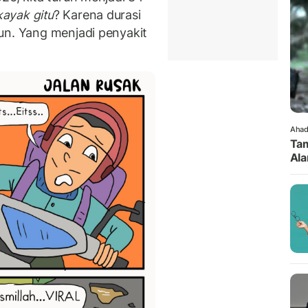
kayak gitu
? Karena durasi
un. Yang menjadi penyakit
Ahad
Tam
Ala