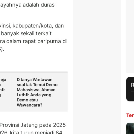
layahnya adalah durasi
rovinsi, kabupaten/kota, dan
banyak sekali terkait
ara dalam rapat paripurna di
).
eja
Ditanya Wartawan
o
soal tak Temui Demo
fi:
Mahasiswa, Ahmad
g
Luthfi: Anda yang
Demo atau
Wawancara?
Ter
 Provinsi Jateng pada 2025
26, kita turun menjadi 84