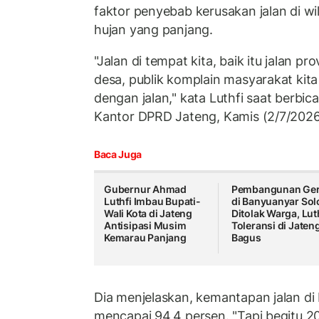
faktor penyebab kerusakan jalan di wi
hujan yang panjang.
"Jalan di tempat kita, baik itu jalan p
desa, publik komplain masyarakat kita 
dengan jalan," kata Luthfi saat berbic
Kantor DPRD Jateng, Kamis (2/7/2026
Baca Juga
Gubernur Ahmad
Pembangunan Ger
Luthfi Imbau Bupati-
di Banyuanyar Sol
Wali Kota di Jateng
Ditolak Warga, Luth
Antisipasi Musim
Toleransi di Jaten
Kemarau Panjang
Bagus
Dia menjelaskan, kemantapan jalan di
mencapai 94,4 persen. "Tapi begitu 20