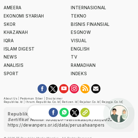
AMEERA
INTERNASIONAL
EKONOMI SYARIAH
TEKNO
SKOR
BISNIS FINANSIAL
KHAZANAH
ESGNOW
IQRA
VISUAL
ISLAM DIGEST
ENGLISH
NEWS
TV
ANALISIS
RAMADHAN
SPORT
INDEKS
About Us
|
Pedoman Siber
|
Disclaimer
Republika.id
|
Ihram.republika.co.id
|
Retizen.id
|
Rejabar.co.id
|
Rejogja.co.id
|
Republika telah diverifikasi oleh Dewan Pers
Sertifikat Nomor 1058/DP-Verifikasi/K/XII/2022
https://dewanpers.or.id/data/perusahaanpers
Ask me!