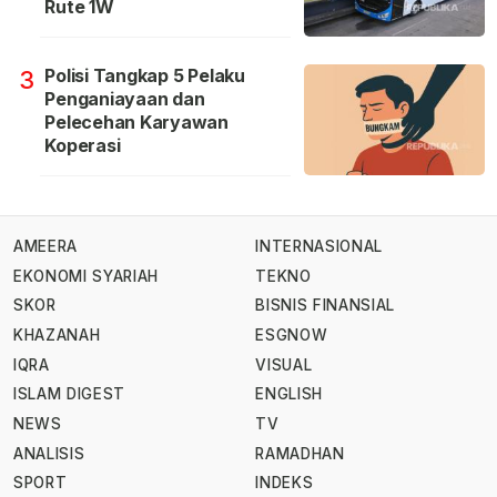
Rute 1W
Polisi Tangkap 5 Pelaku
3
Penganiayaan dan
Pelecehan Karyawan
Koperasi
AMEERA
INTERNASIONAL
EKONOMI SYARIAH
TEKNO
SKOR
BISNIS FINANSIAL
KHAZANAH
ESGNOW
IQRA
VISUAL
ISLAM DIGEST
ENGLISH
NEWS
TV
ANALISIS
RAMADHAN
SPORT
INDEKS