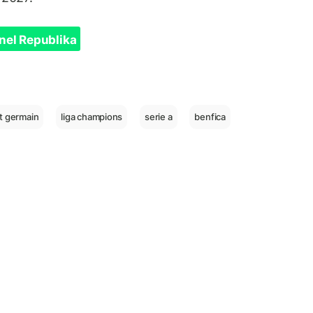
nel Republika
nt germain
liga champions
serie a
benfica