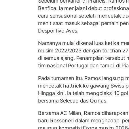
Sebelum berkarier di Prancis, Ramos
Benfica. Ia menjalani debut profesion
cara sensasional setelah mencetak du
menit saat masuk sebagai pemain pe
Desportivo Aves.
Namanya mulai dikenal luas ketika me
musim 2022/2023 dengan torehan 27 
di semua ajang. Penampilan tersebu
tim nasional Portugal dan tampil di Pi
Pada turnamen itu, Ramos langsung me
mencetak hattrick ke gawang Swiss p
Hingga kini, ia telah mengoleksi 10 go
bersama Selecao das Quinas.
Bersama AC Milan, Ramos diharapkan
baru Rossoneri dalam menghadapi pers
maupun kompetisi Eropa musim 2026