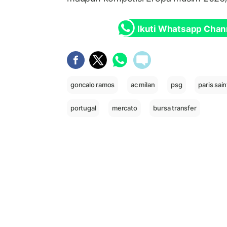
Ikuti Whatsapp Chan
goncalo ramos
ac milan
psg
paris sai
portugal
mercato
bursa transfer