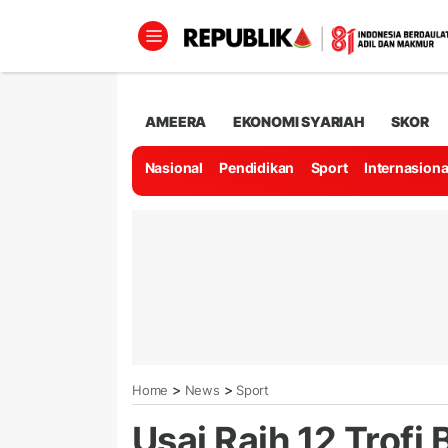
AMEERA
EKONOMI SYARIAH
SKOR
Nasional
Pendidikan
Sport
Internasiona
>
>
Home
News
Sport
Usai Raih 12 Trof