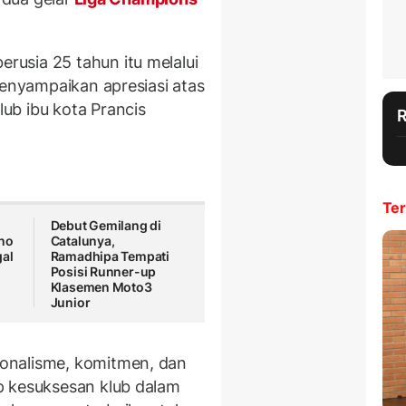
usia 25 tahun itu melalui
menyampaikan apresiasi atas
ub ibu kota Prancis
Ter
Debut Gemilang di
ano
Catalunya,
gal
Ramadhipa Tempati
Posisi Runner-up
Klasemen Moto3
Junior
onalisme, komitmen, dan
p kesuksesan klub dalam