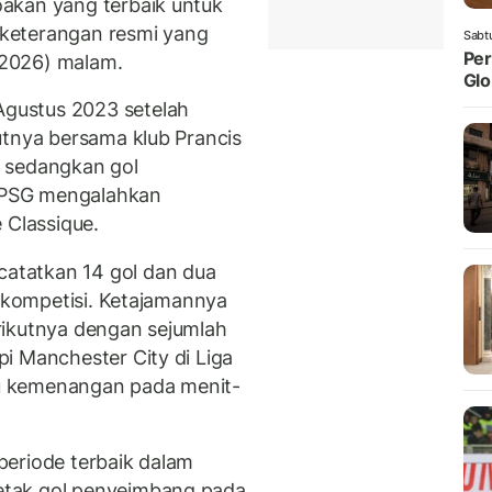
akan yang terbaik untuk
keterangan resmi yang
Sabt
Per
/2026) malam.
Glo
gustus 2023 setelah
utnya bersama klub Prancis
n, sedangkan gol
t PSG mengalahkan
 Classique.
atatkan 14 gol dan dua
h kompetisi. Ketajamannya
rikutnya dengan sejumlah
i Manchester City di Liga
u kemenangan pada menit-
periode terbaik dalam
etak gol penyeimbang pada