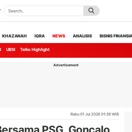
KHAZANAH
IQRA
NEWS
ANALISIS
BISNIS FINANSI
l
UBSI
Telko Highlight
Advertisement
Rabu 01 Jul 2026 01:39 WIB
i Bersama PSG, Goncalo