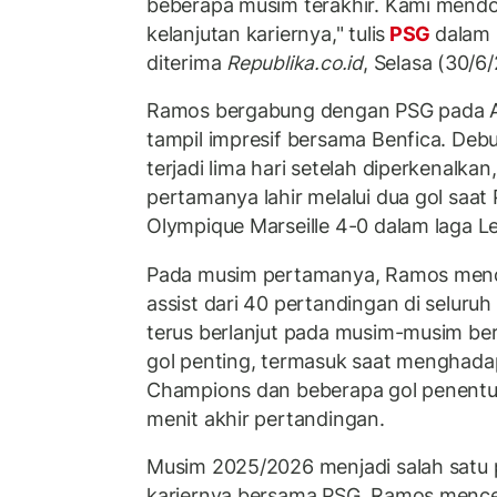
beberapa musim terakhir. Kami mendo
kelanjutan kariernya," tulis
PSG
dalam 
diterima
Republika.co.id
, Selasa (30/6
Ramos bergabung dengan PSG pada A
tampil impresif bersama Benfica. Deb
terjadi lima hari setelah diperkenalka
pertamanya lahir melalui dua gol saa
Olympique Marseille 4-0 dalam laga Le
Pada musim pertamanya, Ramos menc
assist dari 40 pertandingan di seluru
terus berlanjut pada musim-musim be
gol penting, termasuk saat menghadap
Champions dan beberapa gol penent
menit akhir pertandingan.
Musim 2025/2026 menjadi salah satu 
kariernya bersama PSG. Ramos menc