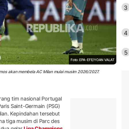
3
4
5
Foto: EPA-EFE/YOAN VALAT
mos akan membela AC Milan mulai musim 2026/2027.
ng tim nasional Portugal
aris Saint-Germain (PSG)
lan. Kepindahan tersebut
 tiga musim di Parc des
 dua gelar
Liga Champions