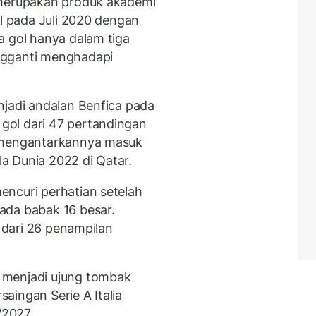
 merupakan produk akademi
al pada Juli 2020 dengan
a gol hanya dalam tiga
ngganti menghadapi
njadi andalan Benfica pada
gol dari 47 pertandingan
t mengantarkannya masuk
ala Dunia 2022 di Qatar.
ncuri perhatian setelah
ada babak 16 besar.
l dari 26 penampilan
 menjadi ujung tombak
aingan Serie A Italia
/2027.