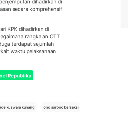
 penjemputan dihadirkan di
lasan secara komprehensif
ari KPK dihadirkan di
bagaimana rangkaian OTT
nduga terdapat sejumlah
erkait waktu pelaksanaan
nel Republika
 ade kuswara kunang
ono surono bersaksi