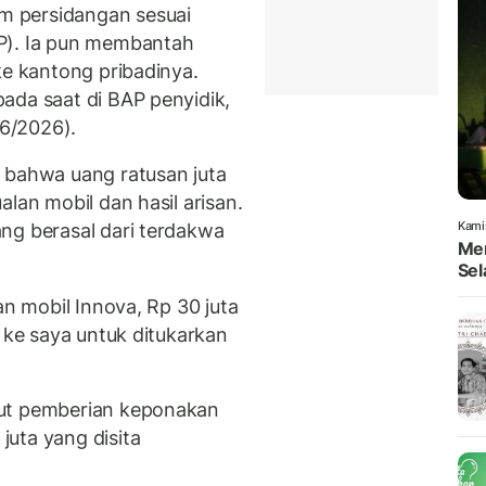
 persidangan sesuai
P). Ia pun membantah
ke kantong pribadinya.
ada saat di BAP penyidik,
/6/2026).
 bahwa uang ratusan juta
lan mobil dan hasil arisan.
Kami
ng berasal dari terdakwa
Men
Sel
an mobil Innova, Rp 30 juta
n ke saya untuk ditukarkan
but pemberian keponakan
uta yang disita