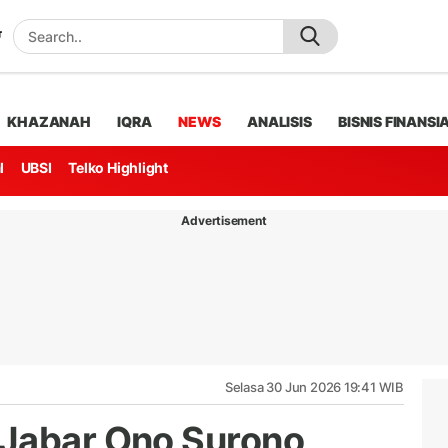
KHAZANAH
IQRA
NEWS
ANALISIS
BISNIS FINANSI
l
UBSI
Telko Highlight
Advertisement
Selasa 30 Jun 2026 19:41 WIB
 Jabar Ono Surono