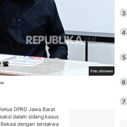
3
4
5
Foto: istimewa
6
no
7
Ketua DPRD Jawa Barat
 saksi dalam sidang kasus
 Bekasi dengan terdakwa