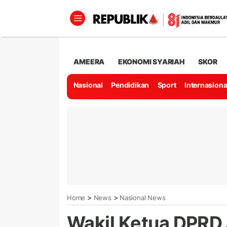
AMEERA
EKONOMI SYARIAH
SKOR
Nasional
Pendidikan
Sport
Internasiona
>
>
Home
News
Nasional News
Wakil Ketua DPRD