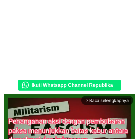
Ikuti Whatsapp Channel Republika
Baca selengkapnya
arrow_forward_ios