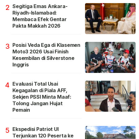
Segitiga Emas Ankara-
2
Riyadh-Islamabad:
Membaca Efek Gentar
Pakta Makkah 2026
Posisi Veda Ega di Klasemen
3
Moto3 2026 Usai Finish
Kesembilan di Silverstone
Inggris
Evaluasi Total Usai
4
Kegagalan di Piala AFF,
Sekjen PSSI Minta Maaf:
Tolong Jangan Hujat
Pemain
Ekspedisi Patriot UI
5
Terjunkan 120 Peserta ke