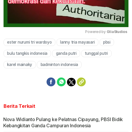
Powered by 
GliaStudios
ester nurumi tri wardoyo
lanny tria mayasari
pbsi
Mute
bulu tangkis indonesia
ganda putri
tunggal putri
karel mainaky
badminton indonesia
Berita Terkait
Nova Widianto Pulang ke Pelatnas Cipayung, PBSI Bidik
Kebangkitan Ganda Campuran Indonesia