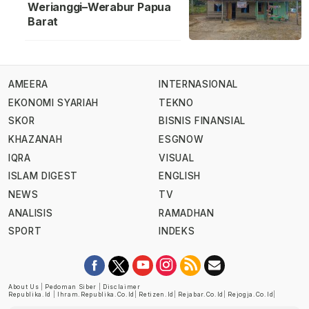
Werianggi–Werabur Papua
Barat
AMEERA
INTERNASIONAL
EKONOMI SYARIAH
TEKNO
SKOR
BISNIS FINANSIAL
KHAZANAH
ESGNOW
IQRA
VISUAL
ISLAM DIGEST
ENGLISH
NEWS
TV
ANALISIS
RAMADHAN
SPORT
INDEKS
About Us
|
Pedoman Siber
|
Disclaimer
Republika.id
|
Ihram.republika.co.id
|
Retizen.id
|
Rejabar.co.id
|
Rejogja.co.id
|