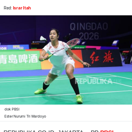
Red:
Israr Itah
dok PBSI
Ester Nurumi Tri Wardoyo