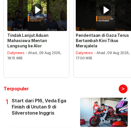
Tindak Lanjut Aduan
Penderitaan di Gaza Terus
Mahasiswa Mentan
Bertambah Kini Tikus
Langsung ke Alor
Merajalela
Dailynews
- Ahad , 09 Aug 2026,
Dailynews
- Ahad , 09 Aug 2026,
18:15 WIB
17:00 WIB
>
Terpopuler
Start dari P16, Veda Ega
1
Finish di Urutan 9 di
Silverstone Inggris