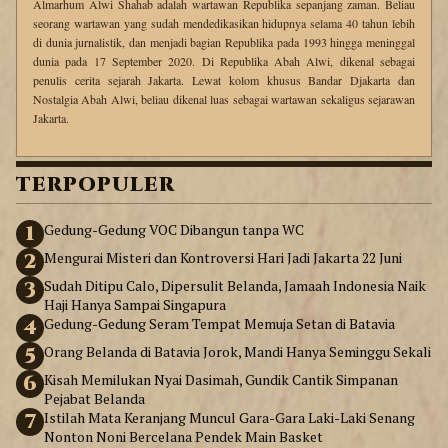
Almarhum Alwi Shahab adalah wartawan Republika sepanjang zaman. Beliau
seorang wartawan yang sudah mendedikasikan hidupnya selama 40 tahun lebih
di dunia jurnalistik, dan menjadi bagian Republika pada 1993 hingga meninggal
dunia pada 17 September 2020. Di Republika Abah Alwi, dikenal sebagai
penulis cerita sejarah Jakarta. Lewat kolom khusus Bandar Djakarta dan
Nostalgia Abah Alwi, beliau dikenal luas sebagai wartawan sekaligus sejarawan
Jakarta.
TERPOPULER
1
Gedung-Gedung VOC Dibangun tanpa WC
2
Mengurai Misteri dan Kontroversi Hari Jadi Jakarta 22 Juni
3
Sudah Ditipu Calo, Dipersulit Belanda, Jamaah Indonesia Naik
Haji Hanya Sampai Singapura
4
Gedung-Gedung Seram Tempat Memuja Setan di Batavia
5
Orang Belanda di Batavia Jorok, Mandi Hanya Seminggu Sekali
6
Kisah Memilukan Nyai Dasimah, Gundik Cantik Simpanan
Pejabat Belanda
7
Istilah Mata Keranjang Muncul Gara-Gara Laki-Laki Senang
Nonton Noni Bercelana Pendek Main Basket