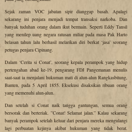
Sejak zaman VOC jabatan sipir dianggap basah. Apalagi
sekarang ini penjara menjadi tempat transaksi narkoba. Dan
banyak tuduhan orang dalam ikut bermain. Seperti Eddy Tansil
yang menilep uang negara ratusan miliar pada masa Pak Harto
belasan tahun lalu berhasil melarikan diri berkat ‘jasa’ seorang
petugas penjara Cipinang.
Dalam ‘Cerita si Conat’, seorang kepala perampok yang hidup
pertengahan abad ke-19, pengarang FDJ Pangemanan menulis
saat-saat ia menjalani hukuman mati di alun-alun Rangkasbitung,
Banten, pada 5 April 1855. Eksekusi disaksikan ribuan orang
yang memenuhi alun-alun.
Dan setelah si Conat naik tangga gantungan, semua orang
bersorak dan berteriak. ”Conat! Selamat jalan.” Kalau sekarang
banyak perampok setelah keluar dari penjara mereka mengulangi
lagi perbuatan kejinya akibat hukuman yang tidak berat.