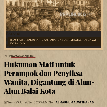
Foto: AI
Ilustrasi hukuman gantung untuk penjahat di Balai
ILUSTRASI HUKUMAN GANTUNG UNTUK PENJAHAT DI BALAI
KOTA. (AI)
Kota.
RED:
Karta Raharja Ucu
Hukuman Mati untuk
Perampok dan Penyiksa
Wanita, Digantung di Alun-
Alun Balai Kota
Senin 29 Jun 2026 13:20 WIB
•
Oleh:
ALMARHUM ALWI SHAHAB