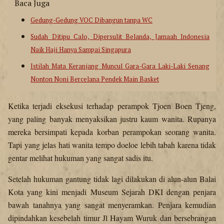
Baca Juga
Gedung-Gedung VOC Dibangun tanpa WC
Sudah Ditipu Calo, Dipersulit Belanda, Jamaah Indonesia
Naik Haji Hanya Sampai Singapura
Istilah Mata Keranjang Muncul Gara-Gara Laki-Laki Senang
Nonton Noni Bercelana Pendek Main Basket
Ketika terjadi eksekusi terhadap perampok Tjoen Boen Tjeng,
yang paling banyak menyaksikan justru kaum wanita. Rupanya
mereka bersimpati kepada korban perampokan seorang wanita.
Tapi yang jelas hati wanita tempo doeloe lebih tabah karena tidak
gentar melihat hukuman yang sangat sadis itu.
Setelah hukuman gantung tidak lagi dilakukan di alun-alun Balai
Kota yang kini menjadi Museum Sejarah DKI dengan penjara
bawah tanahnya yang sangat menyeramkan. Penjara kemudian
dipindahkan kesebelah timur Jl Hayam Wuruk dan bersebrangan