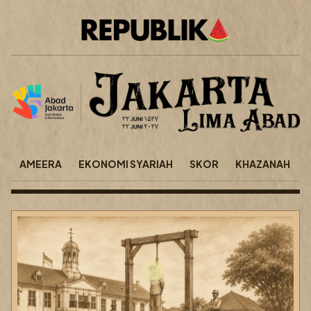
AMEERA
EKONOMI SYARIAH
SKOR
KHAZANAH