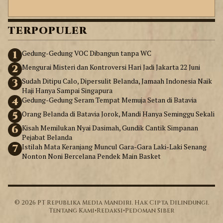
TERPOPULER
1
Gedung-Gedung VOC Dibangun tanpa WC
2
Mengurai Misteri dan Kontroversi Hari Jadi Jakarta 22 Juni
3
Sudah Ditipu Calo, Dipersulit Belanda, Jamaah Indonesia Naik
Haji Hanya Sampai Singapura
4
Gedung-Gedung Seram Tempat Memuja Setan di Batavia
5
Orang Belanda di Batavia Jorok, Mandi Hanya Seminggu Sekali
6
Kisah Memilukan Nyai Dasimah, Gundik Cantik Simpanan
Pejabat Belanda
7
Istilah Mata Keranjang Muncul Gara-Gara Laki-Laki Senang
Nonton Noni Bercelana Pendek Main Basket
© 2026 PT Republika Media Mandiri. Hak Cipta Dilindungi.
Tentang Kami
•
Redaksi
•
Pedoman Siber