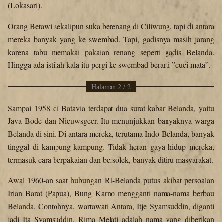
(Lokasari).
Orang Betawi sekalipun suka berenang di Ciliwung, tapi di antara
mereka banyak yang ke swembad. Tapi, gadisnya masih jarang
karena tabu memakai pakaian renang seperti gadis Belanda.
Hingga ada istilah kala itu pergi ke swembad berarti ”cuci mata”.
Halaman 2 / 2
Sampai 1958 di Batavia terdapat dua surat kabar Belanda, yaitu
Java Bode dan Nieuwsgeer. Itu menunjukkan banyaknya warga
Belanda di sini. Di antara mereka, terutama Indo-Belanda, banyak
tinggal di kampung-kampung. Tidak heran gaya hidup mereka,
termasuk cara berpakaian dan bersolek, banyak ditiru masyarakat.
Awal 1960-an saat hubungan RI-Belanda putus akibat persoalan
Irian Barat (Papua), Bung Karno mengganti nama-nama berbau
Belanda. Contohnya, wartawati Antara, Itje Syamsuddin, diganti
jadi Ita Syamsuddin. Rima Melati adalah nama yang diberikan