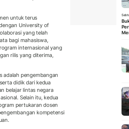
Sabt
tmen untuk terus
Buk
engan University of
Per
olaborasi yang telah
Me
yata bagi mahasiswa,
program internasional yang
an rilis yang diterima,
as adalah pengembangan
erta didik dari kedua
 belajar lintas negara
ional. Selain itu, kedua
ogram pertukaran dosen
, pengembangan kompetensi
uan.