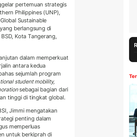
ggelar pertemuan strategis
thern Philippines (UNP),
 Global Sustainable
ang berlangsung di
) BSD, Kota Tangerang,
lanjutan dalam memperkuat
rjalin antara kedua
mbahas sejumlah program
Ter
tional student mobility,
boration
sebagai bagian dari
 tinggi di tingkat global.
UBSI, Jimmi mengatakan
rategi penting dalam
igus memperluas
 untuk berkiprah di