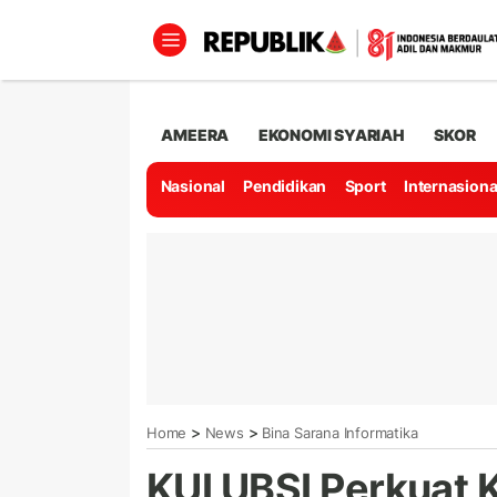
AMEERA
EKONOMI SYARIAH
SKOR
Nasional
Pendidikan
Sport
Internasiona
>
>
Home
News
Bina Sarana Informatika
KUI UBSI Perkuat 