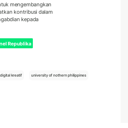
untuk mengembangkan
atkan kontribusi dalam
engabdian kepada
nel Republika
igital kreatif
university of nothern philippines