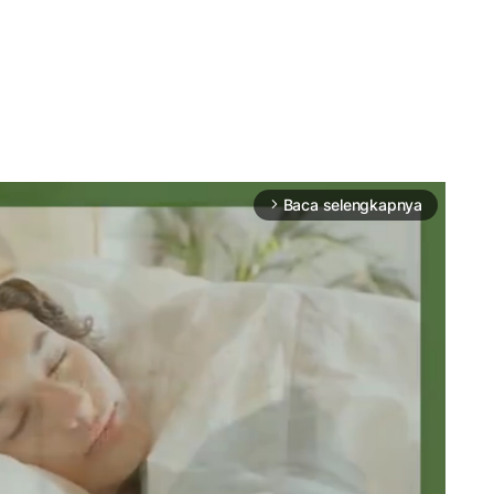
Baca selengkapnya
arrow_forward_ios