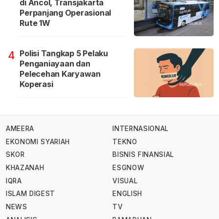
di Ancol, Transjakarta
Perpanjang Operasional
Rute 1W
Polisi Tangkap 5 Pelaku
4
Penganiayaan dan
Pelecehan Karyawan
Koperasi
AMEERA
INTERNASIONAL
EKONOMI SYARIAH
TEKNO
SKOR
BISNIS FINANSIAL
KHAZANAH
ESGNOW
IQRA
VISUAL
ISLAM DIGEST
ENGLISH
NEWS
TV