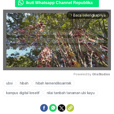
Ikuti Whatsapp Channel Republika
Baca selengkapnya
arrow_forward_ios
Powered by 
GliaStudios
ubsi
hibah
hibah kemendiksaintek
Mute
kampus digital kreatif
nilai tambah tanaman ubi kayu