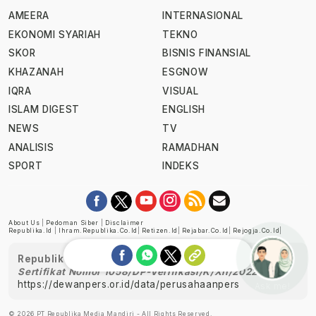
AMEERA
INTERNASIONAL
EKONOMI SYARIAH
TEKNO
SKOR
BISNIS FINANSIAL
KHAZANAH
ESGNOW
IQRA
VISUAL
ISLAM DIGEST
ENGLISH
NEWS
TV
ANALISIS
RAMADHAN
SPORT
INDEKS
About Us
|
Pedoman Siber
|
Disclaimer
Republika.id
|
Ihram.republika.co.id
|
Retizen.id
|
Rejabar.co.id
|
Rejogja.co.id
|
Republika telah diverifikasi oleh Dewan Pers
Sertifikat Nomor 1058/DP-Verifikasi/K/XII/2022
https://dewanpers.or.id/data/perusahaanpers
Ask me!
© 2026 PT Republika Media Mandiri - All Rights Reserved.