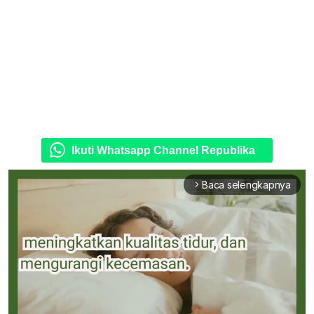
Ikuti Whatsapp Channel Republika
Baca selengkapnya
arrow_forward_ios