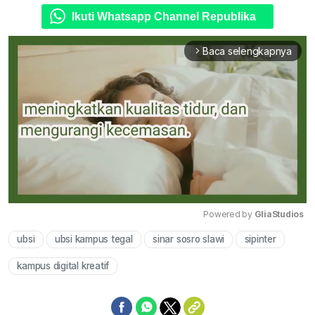
Ikuti Whatsapp Channel Republika
Baca selengkapnya
arrow_forward_ios
Powered by 
GliaStudios
ubsi
ubsi kampus tegal
sinar sosro slawi
sipinter
Mute
kampus digital kreatif