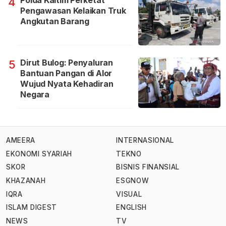
Polda Kaltim Perketat
4
Pengawasan Kelaikan Truk
Angkutan Barang
Dirut Bulog: Penyaluran
5
Bantuan Pangan di Alor
Wujud Nyata Kehadiran
Negara
AMEERA
INTERNASIONAL
EKONOMI SYARIAH
TEKNO
SKOR
BISNIS FINANSIAL
KHAZANAH
ESGNOW
IQRA
VISUAL
ISLAM DIGEST
ENGLISH
NEWS
TV