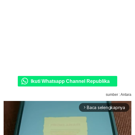
Ikuti Whatsapp Channel Republika
sumber : Antara
Baca selengkapnya
arrow_forward_ios