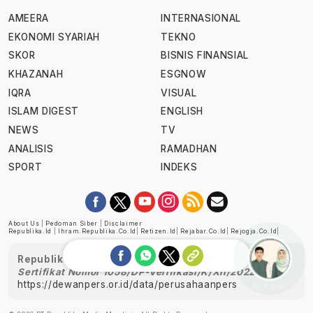
AMEERA
INTERNASIONAL
EKONOMI SYARIAH
TEKNO
SKOR
BISNIS FINANSIAL
KHAZANAH
ESGNOW
IQRA
VISUAL
ISLAM DIGEST
ENGLISH
NEWS
TV
ANALISIS
RAMADHAN
SPORT
INDEKS
About Us
|
Pedoman Siber
|
Disclaimer
Republika.id
|
Ihram.republika.co.id
|
Retizen.id
|
Rejabar.co.id
|
Rejogja.co.id
|
Republika telah diverifikasi oleh Dewan Pers
Sertifikat Nomor 1058/DP-Verifikasi/K/XII/2022
https://dewanpers.or.id/data/perusahaanpers
Ask me!