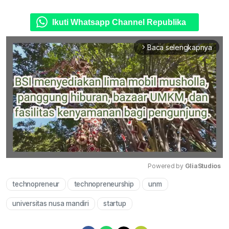
Ikuti Whatsapp Channel Republika
Baca selengkapnya
arrow_forward_ios
Powered by 
GliaStudios
technopreneur
technopreneurship
unm
Mute
universitas nusa mandiri
startup