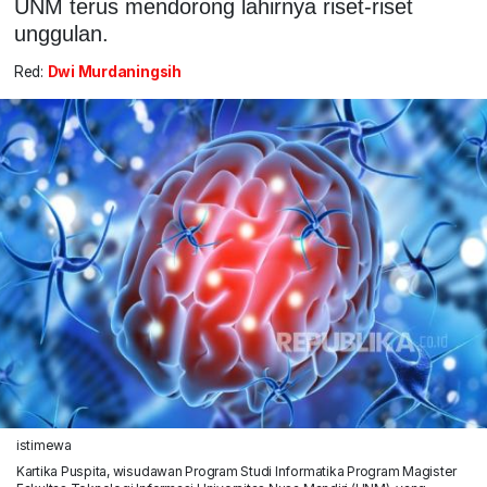
UNM terus mendorong lahirnya riset-riset
unggulan.
Red:
Dwi Murdaningsih
istimewa
Kartika Puspita, wisudawan Program Studi Informatika Program Magister