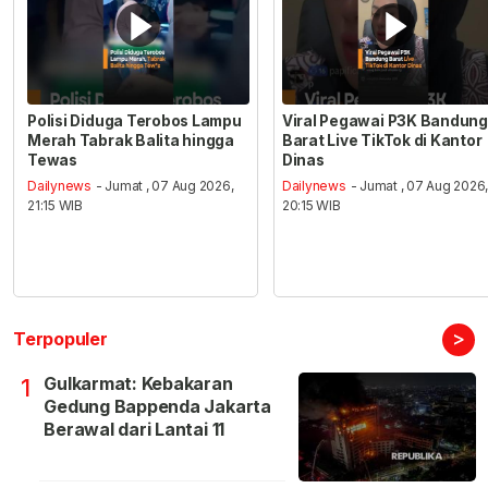
Polisi Diduga Terobos Lampu
Viral Pegawai P3K Bandung
Merah Tabrak Balita hingga
Barat Live TikTok di Kantor
Tewas
Dinas
Dailynews
- Jumat , 07 Aug 2026,
Dailynews
- Jumat , 07 Aug 2026
21:15 WIB
20:15 WIB
>
Terpopuler
Gulkarmat: Kebakaran
1
Gedung Bappenda Jakarta
Berawal dari Lantai 11