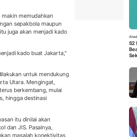
akan makin memudahkan
ingan sepakbola maupun
 itu juga akan menjadi kado
Ahad
S2 
Bea
menjadi kado buat Jakarta,"
Sek
dilakukan untuk mendukung
rta Utara. Mengingat,
 terus berkembang, mulai
, hingga destinasi
san itu dinilai akan
ol dan JIS. Pasalnya,
hkan masalah konektivitas