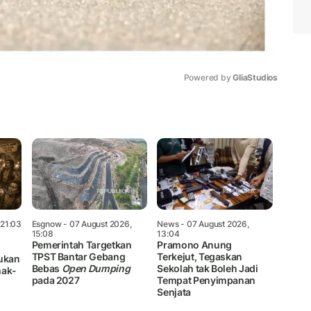
Powered by 
GliaStudios
Mute
 21:03
Esgnow
- 07 August 2026,
News
- 07 August 2026,
15:08
13:04
Pemerintah Targetkan
Pramono Anung
TPST Bantar Gebang
Terkejut, Tegaskan
mukan
Bebas
Open Dumping
Sekolah tak Boleh Jadi
mak-
pada 2027
Tempat Penyimpanan
Senjata