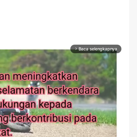
Baca selengkapnya
arrow_forward_ios