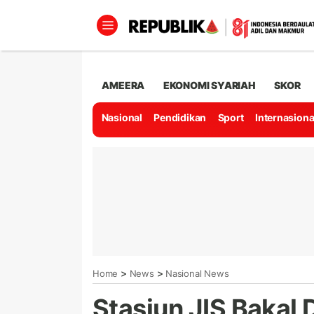
AMEERA
EKONOMI SYARIAH
SKOR
Nasional
Pendidikan
Sport
Internasiona
>
>
Home
News
Nasional News
Stasiun JIS Bakal