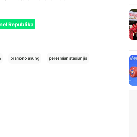
nel Republika
n
pramono anung
peresmian stasiun jis