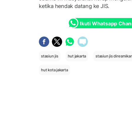
ketika hendak datang ke JIS.
Ikuti Whatsapp Chan
stasiun jis
hut jakarta
stasiun jis diresmika
hut kota jakarta