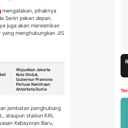
g
mengatakan, pihaknya
da Senin pekan depan.
nya juga akan meresmikan
) yang menghubungkan JIS
Wujudkan Jakarta
eli
Kota Global,
Gubernur Pramono
Perluas Kemitraan
Antarkota Dunia
Ter
kan jembatan penghubung
RL, ataupun stasiun KRL
awasan Kebayoran Baru,