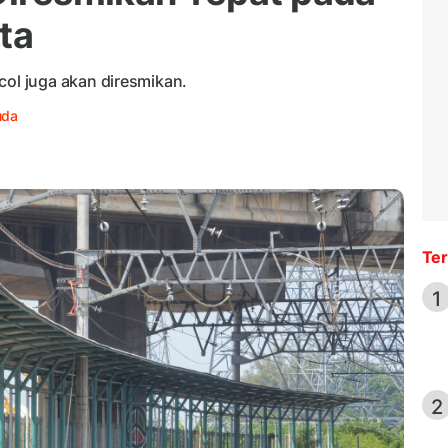
ta
l juga akan diresmikan.
uda
Ter
1
2