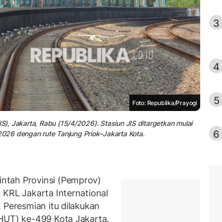
3
4
5
Foto: Republika/Prayogi
IS), Jakarta, Rabu (15/4/2026). Stasiun JIS ditargetkan mulai
6
026 dengan rute Tanjung Priok–Jakarta Kota.
ntah Provinsi (Pemprov)
 KRL Jakarta International
 Peresmian itu dilakukan
(HUT) ke-499 Kota Jakarta.